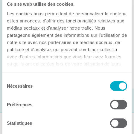
Ce site web utilise des cookies.
11 juin 2026
Les cookies nous permettent de personnaliser le contenu
Anick Métivier devient le nouveau
président de la CCI3R
et les annonces, d'offrir des fonctionnalités relatives aux
médias sociaux et d'analyser notre trafic. Nous
C’est lors de son assemblée générale annuelle
partageons également des informations sur l'utilisation de
tenue hier que la Chambre de commerce et
notre site avec nos partenaires de médias sociaux, de
publicité et d'analyse, qui peuvent combiner celles-ci
d’industries de ...
avec d'autres informations que vous leur avez fournies
ou qu'ils ont collectées lors de votre utilisation de leurs
services.
Lire la suite
Sélection
Nécessaires
du
consentement
Préférences
Statistiques
Suivez-nous