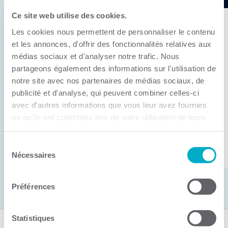
Ce site web utilise des cookies.
11 juin 2026
Les cookies nous permettent de personnaliser le contenu
Anick Métivier devient le nouveau
et les annonces, d'offrir des fonctionnalités relatives aux
président de la CCI3R
médias sociaux et d'analyser notre trafic. Nous
partageons également des informations sur l'utilisation de
C’est lors de son assemblée générale annuelle
notre site avec nos partenaires de médias sociaux, de
tenue hier que la Chambre de commerce et
publicité et d'analyse, qui peuvent combiner celles-ci
d’industries de ...
avec d'autres informations que vous leur avez fournies
ou qu'ils ont collectées lors de votre utilisation de leurs
services.
Lire la suite
Sélection
Nécessaires
du
consentement
Préférences
Statistiques