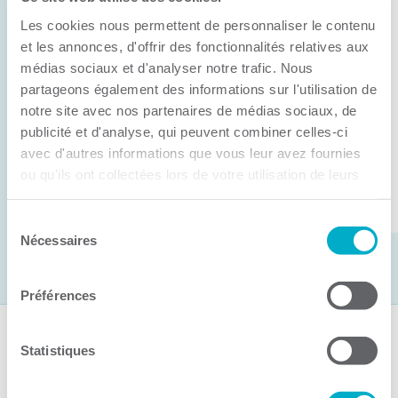
Anick Métivier devient le nouveau
Les cookies nous permettent de personnaliser le contenu
président de la CCI3R
et les annonces, d'offrir des fonctionnalités relatives aux
médias sociaux et d'analyser notre trafic. Nous
C’est lors de son assemblée générale annuelle
partageons également des informations sur l'utilisation de
tenue hier que la Chambre de commerce et
notre site avec nos partenaires de médias sociaux, de
d’industries de ...
publicité et d'analyse, qui peuvent combiner celles-ci
avec d'autres informations que vous leur avez fournies
ou qu'ils ont collectées lors de votre utilisation de leurs
Lire la suite
services.
Sélection
Nécessaires
du
consentement
Préférences
Suivez-nous
Statistiques