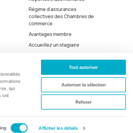
Régime d’assurances
collectives des Chambres de
commerce
Avantages membre
Accueillez un stagiaire
Cartes-cadeaux
Tout autoriser
Politique de confidentialité
ionnalités
formations
Autoriser la sélection
yse, qui
s ont
Refuser
Site web par 👉
Cinetic
.
ing
Afficher les détails