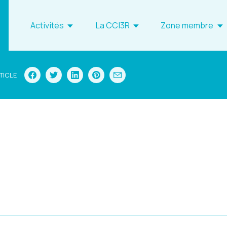
Activités
La CCI3R
Zone membre
TICLE