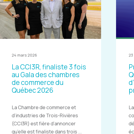
24 mars 2026
23
La CCI3R, finaliste 3 fois
P
au Gala des chambres
Q
de commerce du
d
Québec 2026
p
La Chambre de commerce et
La
d’industries de Trois-Rivières
c
(CCI3R) est fière d’annoncer
dé
qu’elle est finaliste dans trois ...
éc