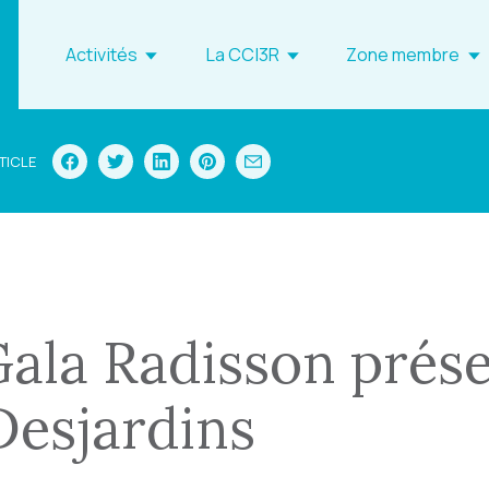
Activités
La CCI3R
Zone membre
TICLE
ala Radisson prés
Desjardins