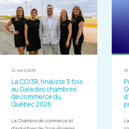
24 mars 2026
23
La CCI3R, finaliste 3 fois
P
au Gala des chambres
Q
de commerce du
d
Québec 2026
p
La Chambre de commerce et
La
d’industries de Trois-Rivières
c