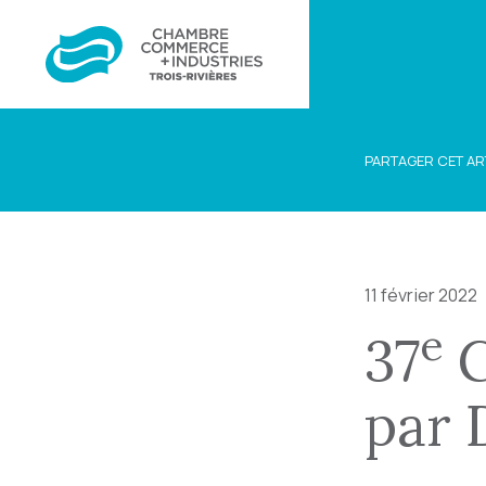
PARTAGER CET AR
11 février 2022
e
37
G
par 