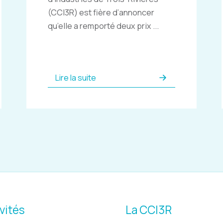
(CCI3R) est fière d’annoncer
qu’elle a remporté deux prix ...
Lire la suite
vités
La CCI3R