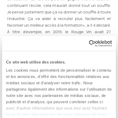
continuant l’école, cela m’aurait donné tout un souffle.
Je pense justement que ça va donner un souffle à toute
l’industrie. Ça va aider à recruter plus facilement et
favoriser un meilleur accès à la formation», a-t-il déclaré.
À titre d’exemple, en 2019, le Rouge Vin avait 27
cuisiniers. Présentement, le restaurant en compte sept.
«Notre chiffre d’affaires est à la hausse avec la baisse
des restrictions sanitaires, mais nous n’avons pas la
main-d’oeuvre pour pallier et suivre la cadence, ce qui
Ce site web utilise des cookies.
cause des problèmes. On a dû modifier les heures
Les cookies nous permettent de personnaliser le contenu
d’ouverture. Le restaurant était ouvert sept jours sur
et les annonces, d'offrir des fonctionnalités relatives aux
sept avant. Actuellement, nous servons des soupers
médias sociaux et d'analyser notre trafic. Nous
uniquement les jeudis, vendredis et samedis. Nous
partageons également des informations sur l'utilisation de
allons avoir trois étudiants du projet qui viendront
notre site avec nos partenaires de médias sociaux, de
travailler les jeudis et vendredis avec nous. C’est une
publicité et d'analyse, qui peuvent combiner celles-ci
belle aide», a-t-il ajouté.
avec d'autres informations que vous leur avez fournies
Me Cassy Bernier, présidente de la Chambre de
ou qu'ils ont collectées lors de votre utilisation de leurs
commerces et d’industries de Trois-Rivières rappelle